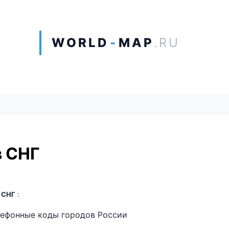
WORLD
-
MAP
.RU
в СНГ
 СНГ
:
лефонные коды городов России