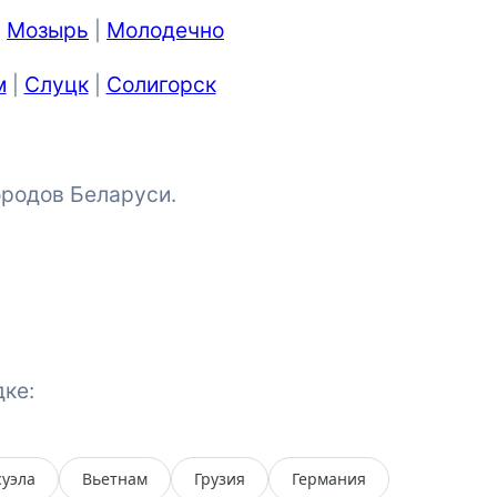
Мозырь
Молодечно
|
|
м
Слуцк
Солигорск
|
|
ородов Беларуси.
ке:
суэла
Вьетнам
Грузия
Германия