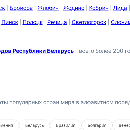
ск
Борисов
Жлобин
Жодино
Кобрин
Лида
|
|
|
|
|
Пинск
Полоцк
Речица
Светлогорск
Слони
|
|
|
|
|
одов Республики Беларусь
- всего более 200 г
рты популярных стран мира в алфавитном поряд
рмения
Беларусь
Бразилия
Болгария
Вене