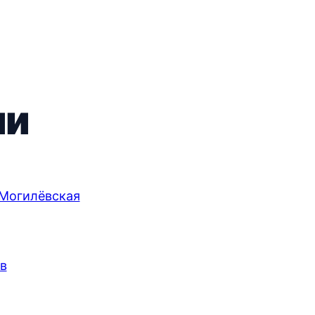
ии
Могилёвская
в