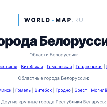
WORLD
-
MAP
.RU
орода Белорусс
Области Белоруссии:
естская
|
Витебская
|
Гомельская
|
Гродненская
|
Областные города Белоруссии:
Минск
|
Гомель
|
Витебск
|
Гродно
|
Брест
|
Могилё
Другие крупные города Республики Беларусь: