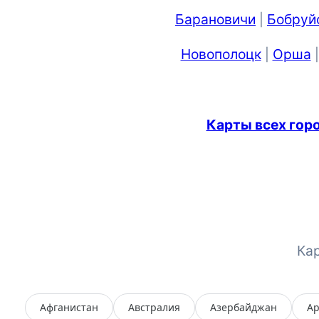
Барановичи
Бобруй
|
Новополоцк
Орша
|
Карты всех гор
Ка
Афганистан
Австралия
Азербайджан
А